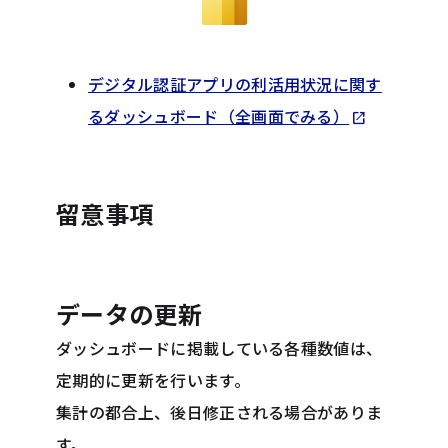
デジタル認証アプリの利活用状況に関す
Opens in 
るダッシュボード（全画面でみる）
open_in_new
留意事項
データの更新
ダッシュボードに掲載している各種数値は、
定期的に更新を行います。
集計の都合上、後日修正される場合がありま
す。