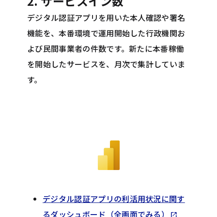
2. サービスイン数
デジタル認証アプリを用いた本人確認や署名
機能を、本番環境で運用開始した行政機関お
よび民間事業者の件数です。新たに本番稼働
を開始したサービスを、月次で集計していま
す。
デジタル認証アプリの利活用状況に関す
Opens in 
るダッシュボード（全画面でみる）
open_in_new