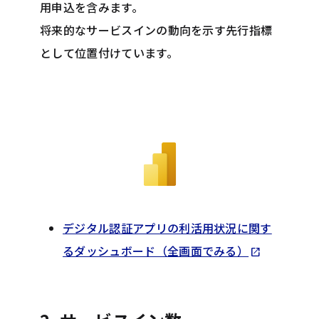
用申込を含みます。
将来的なサービスインの動向を示す先行指標
として位置付けています。
デジタル認証アプリの利活用状況に関す
Opens in 
るダッシュボード（全画面でみる）
open_in_new