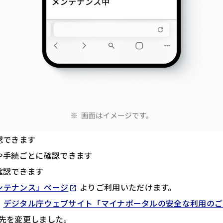
認できます
や手続ごとに確認できます
確認できます
Opens in new tab
ンテナンス」ページ
よりご利用いただけます。
open_in_new
、
デジタル庁ウェブサイト「マイナポータルの安全な利用のご
in new tab
先を変更しました。