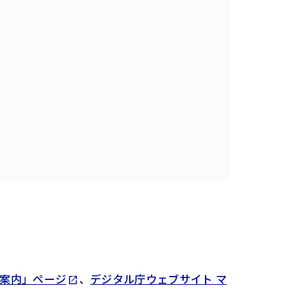
Opens in new tab
案内」ページ
、
デジタル庁ウェブサイト マ
open_in_new