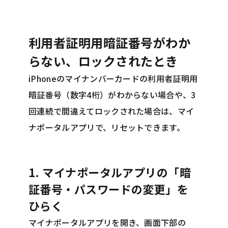
利用者証明用暗証番号がわか
らない、ロックされたとき
iPhoneのマイナンバーカードの利用者証明用
暗証番号（数字4桁）がわからない場合や、3
回連続で間違えてロックされた場合は、マイ
ナポータルアプリで、リセットできます。
1. マイナポータルアプリの「暗
証番号・パスワードの変更」を
ひらく
マイナポータルアプリを開き、画面下部の