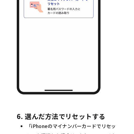
6. 選んだ方法でリセットする
「iPhoneのマイナンバーカードでリセッ