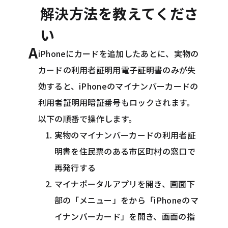
解決方法を教えてくださ
い
A
iPhoneにカードを追加したあとに、実物の
カードの利用者証明用電子証明書のみが失
効すると、iPhoneのマイナンバーカードの
利用者証明用暗証番号もロックされます。
以下の順番で操作します。
実物のマイナンバーカードの利用者証
明書を住民票のある市区町村の窓口で
再発行する
マイナポータルアプリを開き、画面下
部の「メニュー」をから「iPhoneのマ
イナンバーカード」を開き、画面の指