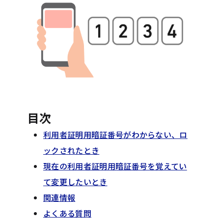
目次
利用者証明用暗証番号がわからない、ロ
ックされたとき
現在の利用者証明用暗証番号を覚えてい
て変更したいとき
関連情報
よくある質問