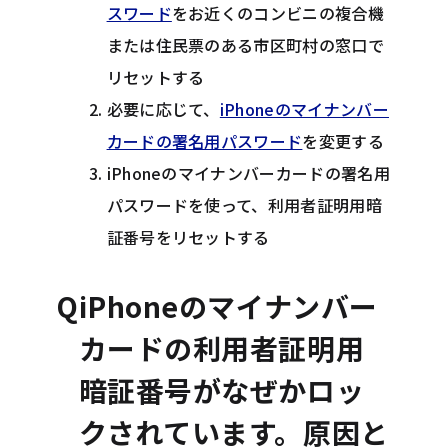
スワード
をお近くのコンビニの複合機
または住民票のある市区町村の窓口で
リセットする
必要に応じて、
iPhoneのマイナンバー
カードの署名用パスワード
を変更する
iPhoneのマイナンバーカードの署名用
パスワードを使って、利用者証明用暗
証番号をリセットする
Q
iPhoneのマイナンバー
カードの利用者証明用
暗証番号がなぜかロッ
クされています。原因と