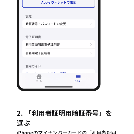
2. 「利用者証明用暗証番号」を
選ぶ
iPhoneのマイナンバーカードの「利用者証明