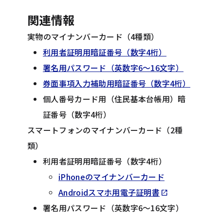
関連情報
実物のマイナンバーカード（4種類）
利用者証明用暗証番号（数字4桁）
署名用パスワード（英数字6〜16文字）
券面事項入力補助用暗証番号（数字4桁）
個人番号カード用（住民基本台帳用）暗
証番号（数字4桁）
スマートフォンのマイナンバーカード（2種
類）
利用者証明用暗証番号（数字4桁）
iPhoneのマイナンバーカード
Opens in ne
Androidスマホ用電子証明書
open_in_new
署名用パスワード（英数字6〜16文字）